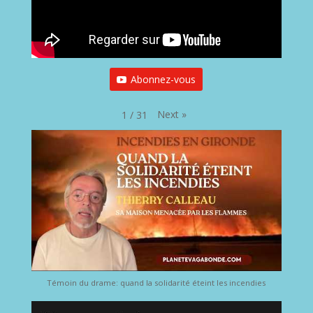
Abonnez-vous
Next
»
1
/
31
Témoin du drame: quand la solidarité éteint les incendies