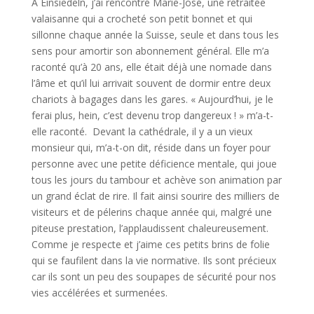
A Einsiedeln, j’ai rencontré Marie-José, une retraitée
valaisanne qui a crocheté son petit bonnet et qui
sillonne chaque année la Suisse, seule et dans tous les
sens pour amortir son abonnement général. Elle m’a
raconté qu’à 20 ans, elle était déjà une nomade dans
l’âme et qu’il lui arrivait souvent de dormir entre deux
chariots à bagages dans les gares. « Aujourd’hui, je le
ferai plus, hein, c’est devenu trop dangereux ! » m’a-t-
elle raconté. Devant la cathédrale, il y a un vieux
monsieur qui, m’a-t-on dit, réside dans un foyer pour
personne avec une petite déficience mentale, qui joue
tous les jours du tambour et achève son animation par
un grand éclat de rire. Il fait ainsi sourire des milliers de
visiteurs et de pélerins chaque année qui, malgré une
piteuse prestation, l’applaudissent chaleureusement.
Comme je respecte et j’aime ces petits brins de folie
qui se faufilent dans la vie normative. Ils sont précieux
car ils sont un peu des soupapes de sécurité pour nos
vies accélérées et surmenées.