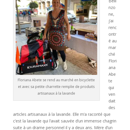
Belli
nzo
ne,
j’ai
renc
ontr
é au
mar
ché
Flori
ana
Abe
Floriana Abete se rend au marché en bicyclette
te
et avec sa petite charrette remplie de produits
qui
artisanaux à la lavande
ven
dait
des
articles artisanaux à la lavande. Elle m’a raconté que
c’est la lavande qui l’avait sauvée d’un immense chagrin
suite à un drame personnel il y a deux ans. Mère d’un