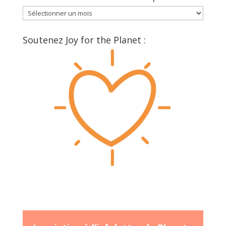
Suivre
l’aventure
au
Soutenez Joy for the Planet :
fil
du
temps: