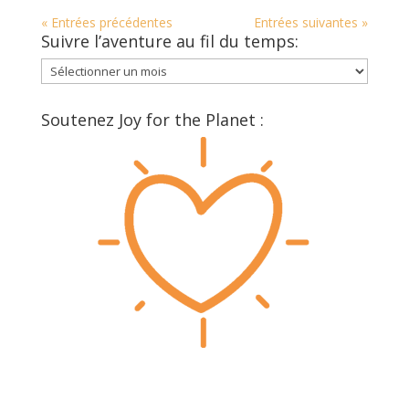
« Entrées précédentes
Entrées suivantes »
Suivre l’aventure au fil du temps:
Suivre
l’aventure
au
Soutenez Joy for the Planet :
fil
du
temps: