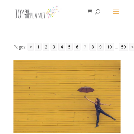
Pages:
«
1
2
3
4
5
6
7
8
9
10
...
59
»