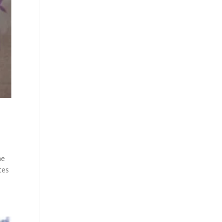
ne
tes