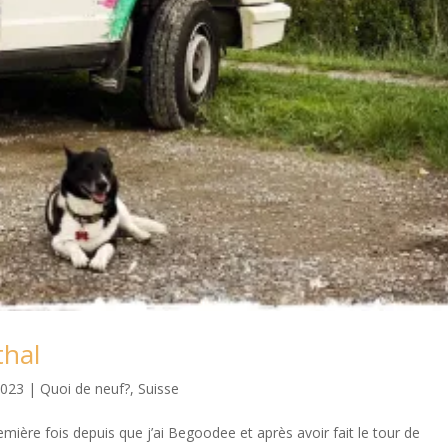
thal
2023
|
Quoi de neuf?
,
Suisse
première fois depuis que j’ai Begoodee et après avoir fait le tour de