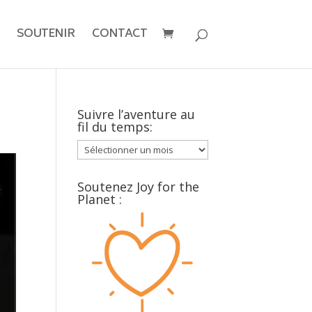
SOUTENIR
CONTACT
Suivre l’aventure au
fil du temps:
Suivre
l’aventure
au
Soutenez Joy for the
fil
Planet :
du
temps: