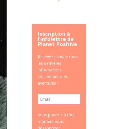
Inscription à
l’infolettre de
Planet Positive
Recevez chaque mois
les dernières
informations
concernant mes
aventures !
Vous pourrez à tout
moment vous
désabonner.