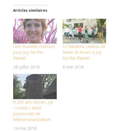
e
e
r
r
s
s
Articles similaires
u
u
r
r
T
F
w
a
i
c
t
e
t
b
e
o
r
o
Une nouvelle chanson
Le fabuleux cadeau de
(
k
o
(
pour Joy for the
Marie et Koum à Joy
u
o
Planet!
for the Planet!
v
u
r
v
e
r
28 juillet 2018
6 mai 2018
d
e
a
d
n
a
s
n
u
s
n
u
e
n
n
e
o
n
A 200 ans d’écart, j’ai
u
o
« croisé » deux
v
u
e
v
passionnés de
l
e
l
l
télécommunication!
e
l
f
e
14 mai 2018
e
f