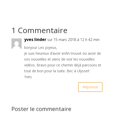
n
e
ê
n
t
ê
r
t
e
r
)
e
)
1 Commentaire
yves linder
sur 15 mars 2018 à 12 h 42 min
bonjour Les joyeux,
Je suis heureux d’avoir enfin trouvé où avoir de
vos nouvelles et viens de voir les nouvelles
vidéos. Bravo pour ce chemin déjà parcouru et
tout de bon pour la suite. Bec à Ulysse!!
Yves
Réponse
Poster le commentaire