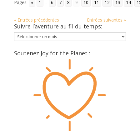
Pages:
«
1
...
6
7
8
9
10
11
12
13
14
1
« Entrées précédentes
Entrées suivantes »
Suivre l’aventure au fil du temps:
Suivre
l’aventure
au
Soutenez Joy for the Planet :
fil
du
temps: