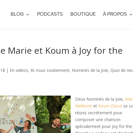
BLOG
PODCASTS
BOUTIQUE
À PROPOS
e Marie et Koum à Joy for the
018
|
En vidéos
,
Ils nous soutiennent
,
Nominés de la Joie
,
Quoi de ne
Deux Nominés de la Joie,
Mar
Mellioret
et
Koum Dièse
se s
réunis secrètement pour
composer une chanson
spécialement pour Joy for the