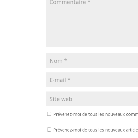
t
ê
r
t
e
r
)
e
)
Prévenez-moi de tous les nouveaux comme
Prévenez-moi de tous les nouveaux article