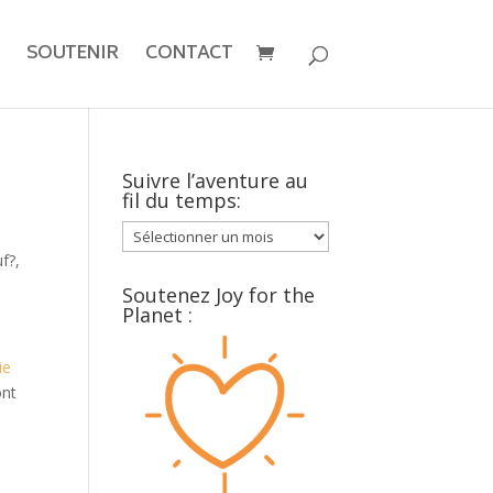
SOUTENIR
CONTACT
Suivre l’aventure au
fil du temps:
Suivre
l’aventure
uf?
,
au
Soutenez Joy for the
fil
Planet :
du
temps:
ie
ont