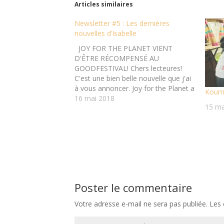
s
s
Articles similaires
u
u
r
r
T
F
Newsletter #5 : Les dernières
w
a
nouvelles d’Isabelle
i
c
t
e
t
b
JOY FOR THE PLANET VIENT
e
o
D'ÊTRE RÉCOMPENSÉ AU
r
o
(
k
GOODFESTIVAL! Chers lecteures!
o
(
C'est une bien belle nouvelle que j'ai
u
o
v
u
à vous annoncer. Joy for the Planet a
Koum 
r
v
été récompensé par le jury du
16 mai 2018
e
r
d
e
15 ma
GoodFestival, un événement
a
d
international qui réunit et salue
n
a
s
n
l’engagement des innovateurs
u
s
sociaux autour de la planète.
n
u
e
n
Chaque année,…
n
e
o
n
u
o
v
u
e
v
l
e
Poster le commentaire
l
l
e
l
f
e
Votre adresse e-mail ne sera pas publiée.
Les 
e
f
n
e
ê
n