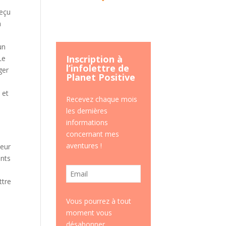
reçu
n
un
Inscription à
Le
l’infolettre de
ger
Planet Positive
 et
Recevez chaque mois
les dernières
informations
concernant mes
aventures !
leur
ents
ttre
Vous pourrez à tout
moment vous
désabonner.