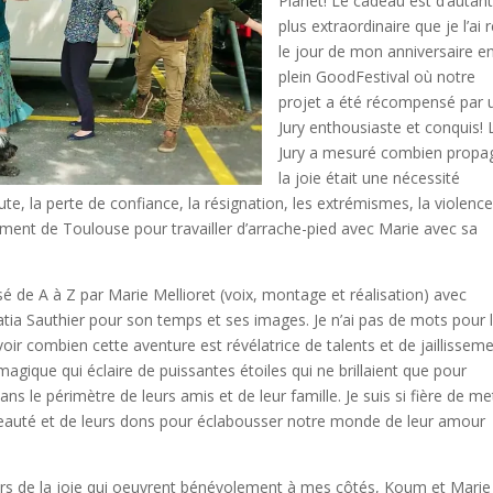
Planet! Le cadeau est d’autant
plus extraordinaire que je l’ai 
le jour de mon anniversaire e
plein GoodFestival où notre
projet a été récompensé par 
Jury enthousiaste et conquis! 
Jury a mesuré combien propa
la joie était une nécessité
e, la perte de confiance, la résignation, les extrémismes, la violence
ment de Toulouse pour travailler d’arrache-pied avec Marie avec sa
isé de A à Z par Marie Mellioret (voix, montage et réalisation) avec
a Sauthier pour son temps et ses images. Je n’ai pas de mots pour 
oir combien cette aventure est révélatrice de talents et de jaillissem
ique qui éclaire de puissantes étoiles qui ne brillaient que pour
 le périmètre de leurs amis et de leur famille. Je suis si fière de me
eauté et de leurs dons pour éclabousser notre monde de leur amour
rs de la joie qui oeuvrent bénévolement à mes côtés, Koum et Marie