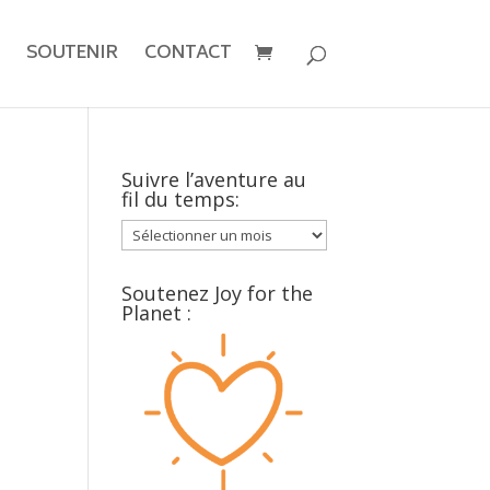
SOUTENIR
CONTACT
Suivre l’aventure au
fil du temps:
Suivre
l’aventure
au
Soutenez Joy for the
fil
Planet :
du
temps: