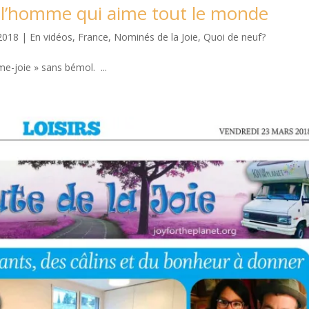
r l’homme qui aime tout le monde
2018
|
En vidéos
,
France
,
Nominés de la Joie
,
Quoi de neuf?
oie » sans bémol. ...