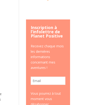
Inscription à
l’infolettre de
Planet Positive
Recevez chaque mois
les dernières
informations
concernant mes
aventures !
Vous pourrez à tout
le
moment vous
s
désabonner.