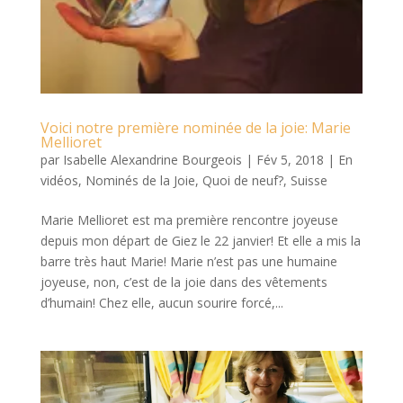
Voici notre première nominée de la joie: Marie
Mellioret
par
Isabelle Alexandrine Bourgeois
|
Fév 5, 2018
|
En
vidéos
,
Nominés de la Joie
,
Quoi de neuf?
,
Suisse
Marie Mellioret est ma première rencontre joyeuse
depuis mon départ de Giez le 22 janvier! Et elle a mis la
barre très haut Marie! Marie n’est pas une humaine
joyeuse, non, c’est de la joie dans des vêtements
d’humain! Chez elle, aucun sourire forcé,...