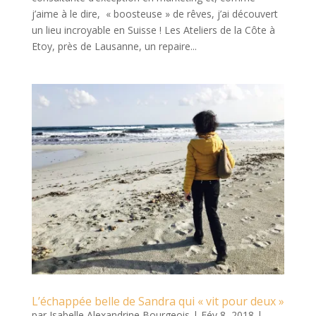
j’aime à le dire, « boosteuse » de rêves, j’ai découvert
un lieu incroyable en Suisse ! Les Ateliers de la Côte à
Etoy, près de Lausanne, un repaire...
L’échappée belle de Sandra qui « vit pour deux »
par
Isabelle Alexandrine Bourgeois
|
Fév 8, 2018
|