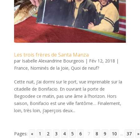
Les trois frères de Santa Manza
par
Isabelle Alexandrine Bourgeois
|
Fév 12, 2018
|
France
,
Nominés de la Joie
,
Quoi de neuf?
Cette nuit, j’ai dormi sur le port, vue imprenable sur la
citadelle de Bonifacio. En ouvrant la porte de
Begoodee ce matin, pas une âme à l’horizon. Hors
saison, Bonifacio est une ville fantôme… Finalement,
loin, très loin, j’aperçois deux...
Pages:
«
1
2
3
4
5
6
7
8
9
10
...
37
»