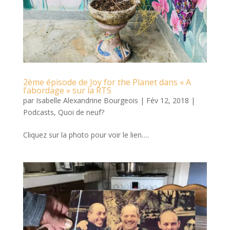
2ème épisode de Joy for the Planet dans « A
l’abordage » sur la RTS
par
Isabelle Alexandrine Bourgeois
|
Fév 12, 2018
|
Podcasts
,
Quoi de neuf?
Cliquez sur la photo pour voir le lien….