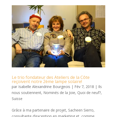
Le trio fondateur des Ateliers de la Côte
reçoivent notre 2ème lampe solaire!
par
Isabelle Alexandrine Bourgeois
|
Fév 7, 2018
|
Ils
nous soutiennent
,
Nominés de la Joie
,
Quoi de neuf?
,
Suisse
Grâce à ma partenaire de projet, Sacheen Sierro,
consultante d’exception en marketing et, comme