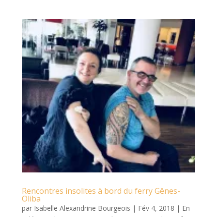
Rencontres insolites à bord du ferry Gênes-
Oliba
par
Isabelle Alexandrine Bourgeois
|
Fév 4, 2018
|
En