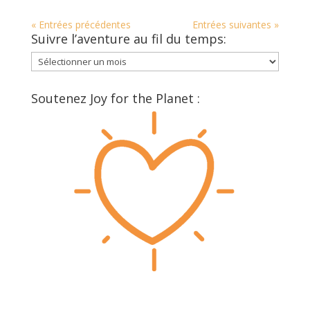
« Entrées précédentes
Entrées suivantes »
Suivre l’aventure au fil du temps:
Suivre
l’aventure
au
Soutenez Joy for the Planet :
fil
du
temps: