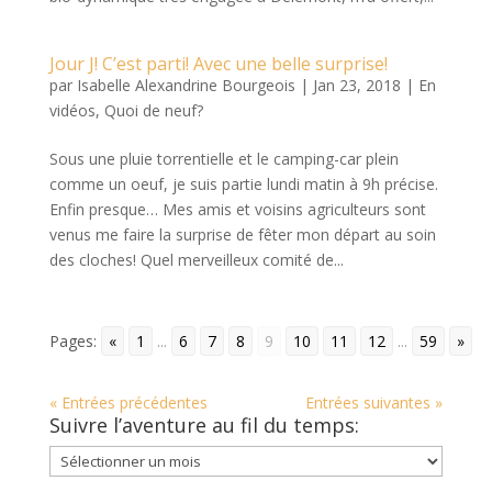
Jour J! C’est parti! Avec une belle surprise!
par
Isabelle Alexandrine Bourgeois
|
Jan 23, 2018
|
En
vidéos
,
Quoi de neuf?
Sous une pluie torrentielle et le camping-car plein
comme un oeuf, je suis partie lundi matin à 9h précise.
Enfin presque… Mes amis et voisins agriculteurs sont
venus me faire la surprise de fêter mon départ au soin
des cloches! Quel merveilleux comité de...
Pages:
«
1
...
6
7
8
9
10
11
12
...
59
»
« Entrées précédentes
Entrées suivantes »
Suivre l’aventure au fil du temps:
Suivre
l’aventure