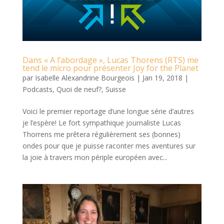
Dans « A l’abordage », Lucas Thorens (RTS) me
tend le micro pour présenter Joy for the Planet
par
Isabelle Alexandrine Bourgeois
|
Jan 19, 2018
|
Podcasts
,
Quoi de neuf?
,
Suisse
Voici le premier reportage d’une longue série d’autres
je l’espère! Le fort sympathique journaliste Lucas
Thorrens me prêtera régulièrement ses (bonnes)
ondes pour que je puisse raconter mes aventures sur
la joie à travers mon périple européen avec...