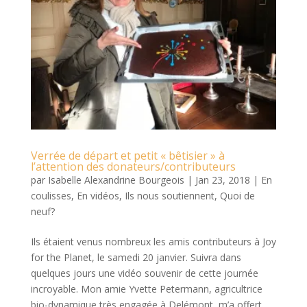
Verrée de départ et petit « bêtisier » à
l’attention des donateurs/contributeurs
par
Isabelle Alexandrine Bourgeois
|
Jan 23, 2018
|
En
coulisses
,
En vidéos
,
Ils nous soutiennent
,
Quoi de
neuf?
Ils étaient venus nombreux les amis contributeurs à Joy
for the Planet, le samedi 20 janvier. Suivra dans
quelques jours une vidéo souvenir de cette journée
incroyable. Mon amie Yvette Petermann, agricultrice
bio-dynamique très engagée à Delémont, m’a offert,...