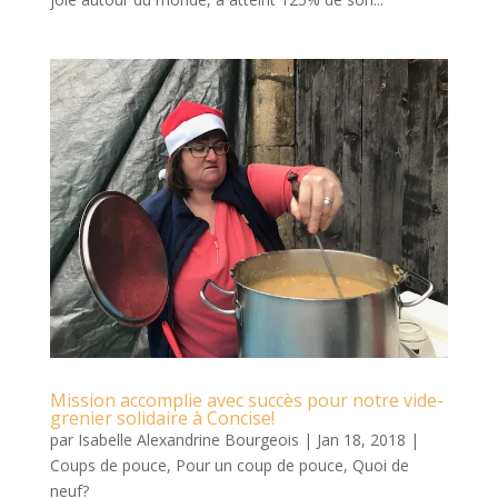
Mission accomplie avec succès pour notre vide-
grenier solidaire à Concise!
par
Isabelle Alexandrine Bourgeois
|
Jan 18, 2018
|
Coups de pouce
,
Pour un coup de pouce
,
Quoi de
neuf?