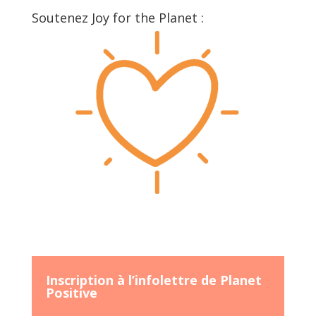
au
Soutenez Joy for the Planet :
fil
du
temps:
Inscription à l’infolettre de Planet
Positive